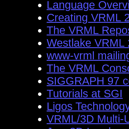
Language Overvi
Creating VRML 2
The VRML Repos
Westlake VRML 2
www-vrml mailing 
The VRML Conso
SIGGRAPH 97 co
Tutorials at SGI
Ligos Technolog
VRML/3D Multi-