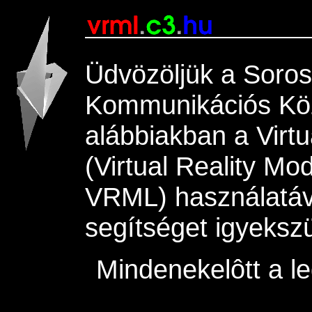
Üdvözöljük a Soros
Kommunikációs Köz
alábbiakban a Virt
(Virtual Reality Mo
VRML) használatával
segítséget igyeksz
Mindenekelôtt a le