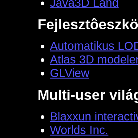
Java3D Land
Fejlesztôeszk
Automatikus LOD
Atlas 3D modele
GLView
Multi-user vil
Blaxxun interacti
Worlds Inc.