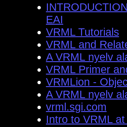
INTRODUCTION
EAI
VRML Tutorials
VRML and Relate
A VRML nyelv ala
VRML Primer and
VRMLion - Objec
A VRML nyelv al
vrml.sgi.com
Intro to VRML at