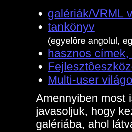
galériák/VRML v
tankönyv
(egyelôre angolul, e
hasznos címek, 
Fejlesztôeszkö
Multi-user világ
Amennyiben most i
javasoljuk, hogy k
galériába, ahol lá