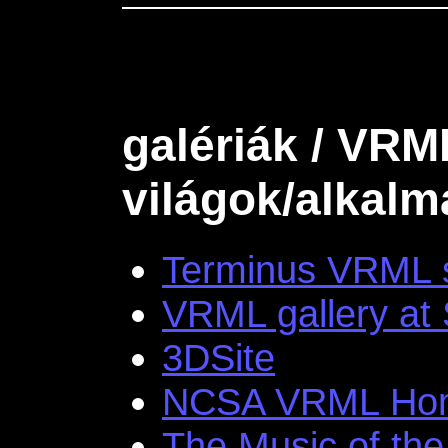
galériák / VRM
világok/alkalm
Terminus VRML s
VRML gallery at
3DSite
NCSA VRML Ho
The Music of th